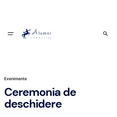
Skip
to
content
Implică-te
Evenimente
Ceremonia de
deschidere