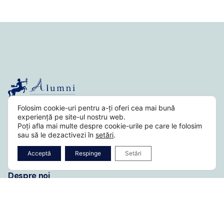
Folosim cookie-uri pentru a-ți oferi cea mai bună
experiență pe site-ul nostru web.
Poți afla mai multe despre cookie-urile pe care le folosim
sau să le dezactivezi în
setări
.
Fb.
/
Ig.
/
Li.
Acceptă
Respinge
Setări
Despre noi
Istoric
Alumni de renume
Echipa Alumni