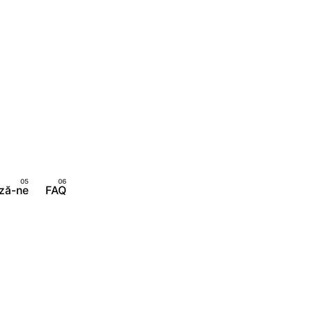
Implică-te
ză-ne
FAQ