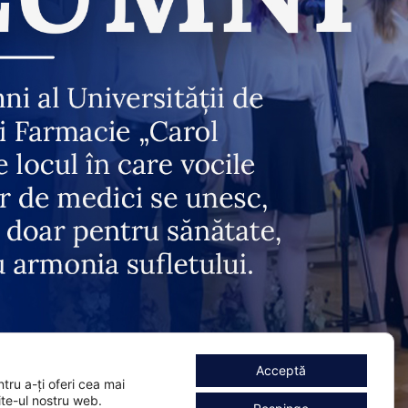
Acceptă
tru a-ți oferi cea mai
te-ul nostru web.