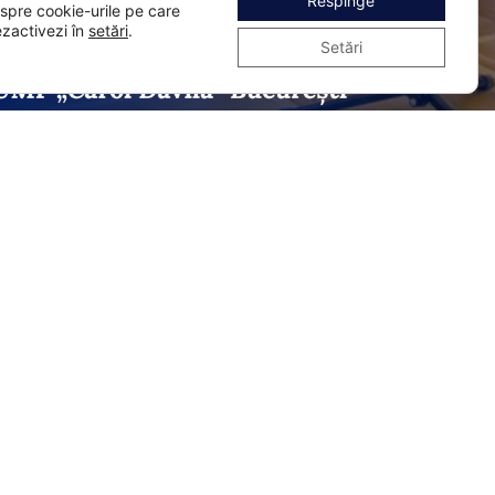
Respinge
espre cookie-urile pe care
ezactivezi în
setări
.
Următorul
Setări
Creăm punți!