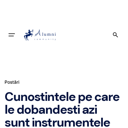
Skip
to
content
Implică-te
Postări
Cunostintele pe care
le dobandesti azi
sunt instrumentele