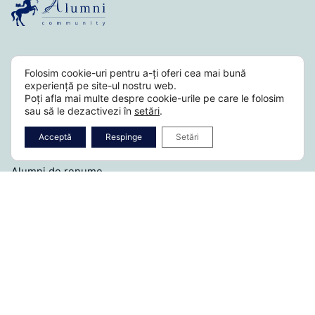
Folosim cookie-uri pentru a-ți oferi cea mai bună
Fb.
/
Ig.
/
Li.
experiență pe site-ul nostru web.
Poți afla mai multe despre cookie-urile pe care le folosim
sau să le dezactivezi în
setări
.
Despre noi
Acceptă
Respinge
Setări
Istoric
Alumni de renume
Echipa Alumni
Cuvântul Rectorului
Comunitatea
Misiunea noastră
Ambasadorii Alumni