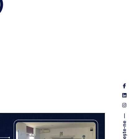
)
Urmărește-ne