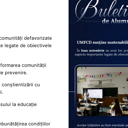
 comunități defavorizate
te legate de obiectivele
nformarea comunității
de prevenire.
conștientizării cu
i.
ului la educație
mbunătățirea condițiilor