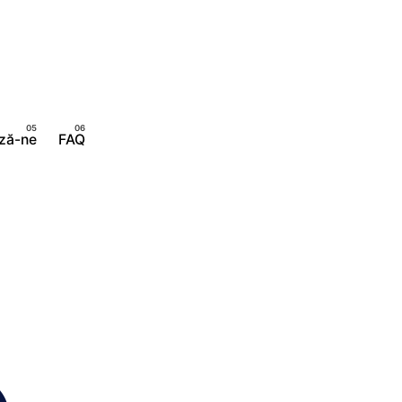
Implică-te
ză-ne
FAQ