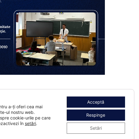
Acceptă
tru a-ți oferi cea mai
te-ul nostru web.
Respinge
espre cookie-urile pe care
Următorul
ezactivezi în
setări
.
Buletin de Alumnus - Nr. 6
Setări
- 2024