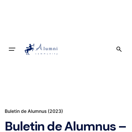
Skip
to
content
Implică-te
Buletin de Alumnus (2023)
Buletin de Alumnus –