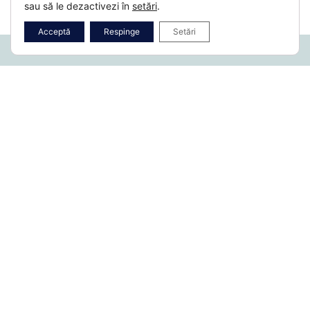
sau să le dezactivezi în
setări
.
Acceptă
Respinge
Setări
Fb.
/
Ig.
/
Li.
Despre noi
Istoric