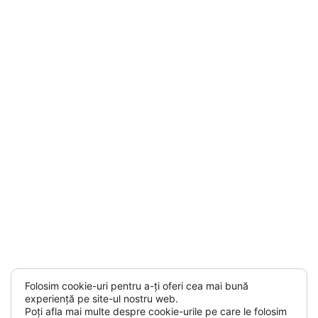
Următorul
Buletin de Alumnus - Nr. 4 - 2023
Folosim cookie-uri pentru a-ți oferi cea mai bună
experiență pe site-ul nostru web.
Poți afla mai multe despre cookie-urile pe care le folosim