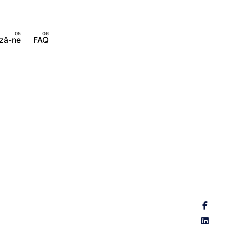
Implică-te
ză-ne
FAQ